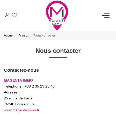
ACHETER
Accueil
Maison
Nous contacter
LOUER
Nous contacter
FAIRE ESTIMER/VENDRE
Contactez-nous
BIENS VENDUS
MAGENTA IMMO
Téléphone :
+33 2 35 23 23 40
NOTRE AGENCE
Adresse :
25 route de Paris
Qui Sommes-Nous
76240
Bonsecours
Nos Services
www.magentaimmo.fr