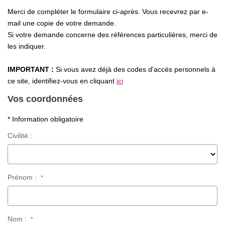
Notre Équipe
Merci de compléter le formulaire ci-après. Vous recevrez par e-
Nous Rejoindre
mail une copie de votre demande.
Si votre demande concerne des références particulières, merci de
Nos Actualités
les indiquer.
IMPORTANT :
Si vous avez déjà des codes d'accés personnels à
CONTACT
ce site, identifiez-vous en cliquant
ici
Vos coordonnées
* Information obligatoire
Civilité :
Prénom :
*
Nom :
*