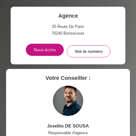
DISTANCE DE L'AÉROPORT :
SUPERFICIE :
Agence
RÉSULTATS DES LYCÉES
ECOLES ET CRÈCHES
25 Route De Paris
76240
Bonsecours
RESTAURANTS ET CAFÉS
COMMERCES
Nous écrire
Voir le numéro
MÉDECINS
Votre Conseiller :
Joselito DE SOUSA
Responsable d'agence