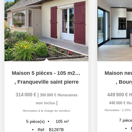
Maison 5 pièces - 105 m2 - Proche de toutes commodités
,
Franqueville saint pierre
,
Bour
314 000 €
|
449 900 €
H
300 000 €
Honoraires
|
non inclus
440 000 €
Ho
Honoraires : 2,25% 
Honoraires à la charge du vendeur
7
pièce
105
m²
5
pièce(s)
Réf :
B1287B