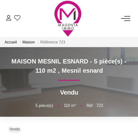
ACHETER
Accueil
Maison
Référence 723
LOUER
MAISON MESNIL ESNARD - 5 pièce(s) -
FAIRE ESTIMER/VENDRE
110 m2
,
Mesnil esnard
BIENS VENDUS
Vendu
NOTRE AGENCE
5
pièce(s)
•
110
m²
•
Réf : 723
Qui Sommes-Nous
Vendu
Nos Services