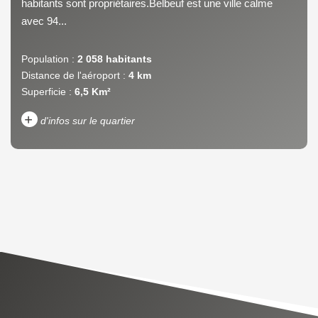
habitants sont propriétaires.Belbeuf est une ville calme
avec 94...
Population :
2 058 habitants
Distance de l'aéroport :
4 km
Superficie :
6,5 Km²
+
d'infos sur le quartier
DENSITÉ DE POPULATION
ENFANTS ET ADOLESCENTS
AGE MOYEN
REVENU MENSUEL PAR
MÉNAGE
TAUX DE PROPRIÉTAIRES
TAUX D'HABITATION
TAXE FONCIÈRE
PART DES MÉNAGES SANS
VOITURE