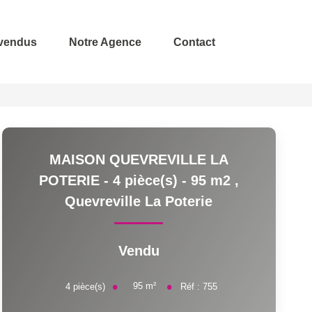
 vendus
Notre Agence
Contact
MAISON QUEVREVILLE LA
POTERIE - 4 pièce(s) - 95 m2
,
Quevreville La Poterie
Vendu
95
m²
4
pièce(s)
Réf :
755