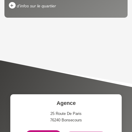
+
d'infos sur le quartier
DENSITÉ DE POPULATION
ENFANTS ET ADOLESCENTS
AGE MOYEN
REVENU MENSUEL PAR
MÉNAGE
TAUX DE PROPRIÉTAIRES
TAUX D'HABITATION
TAXE FONCIÈRE
PART DES MÉNAGES SANS
VOITURE
DISTANCE DE L'AÉROPORT :
SUPERFICIE :
Agence
RÉSULTATS DES LYCÉES
ECOLES ET CRÈCHES
25 Route De Paris
76240
Bonsecours
RESTAURANTS ET CAFÉS
COMMERCES