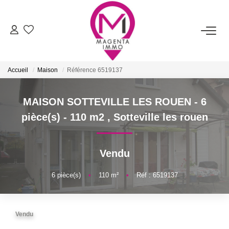
ACHETER
Accueil
Maison
Référence 6519137
LOUER
MAISON SOTTEVILLE LES ROUEN - 6
FAIRE ESTIMER/VENDRE
pièce(s) - 110 m2
,
Sotteville les rouen
BIENS VENDUS
Vendu
NOTRE AGENCE
6
pièce(s)
•
110
m²
•
Réf : 6519137
Qui Sommes-Nous
Vendu
Nos Services