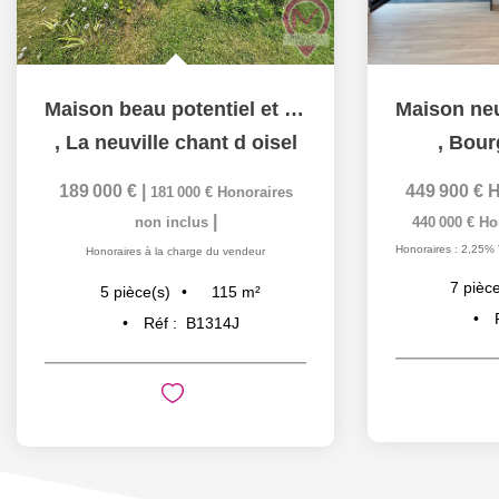
Maison beau potentiel et grand terrain
,
La neuville chant d oisel
,
Bour
189 000 €
|
449 900 €
H
181 000 €
Honoraires
|
non inclus
440 000 €
Ho
Honoraires : 2,25% 
Honoraires à la charge du vendeur
7
pièce
115
m²
5
pièce(s)
Réf :
B1314J