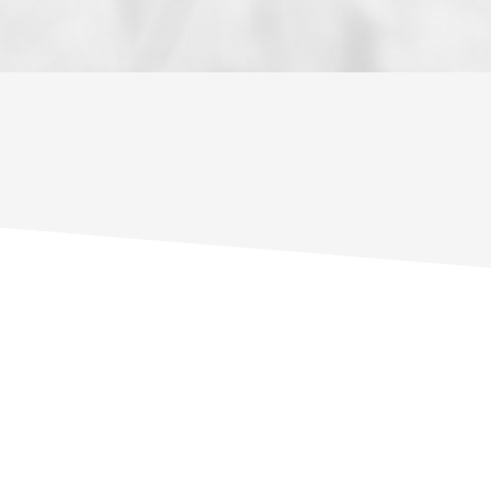
ENFANTS ET ADOLESCENTS
AGE M
TAUX DE PROPRIÉTAIRES
TAUX D
PART DES MÉNAGES SANS VOITURE
DISTAN
RÉSULTATS DES LYCÉES
ECOLES
COMMERCES
MÉDEC