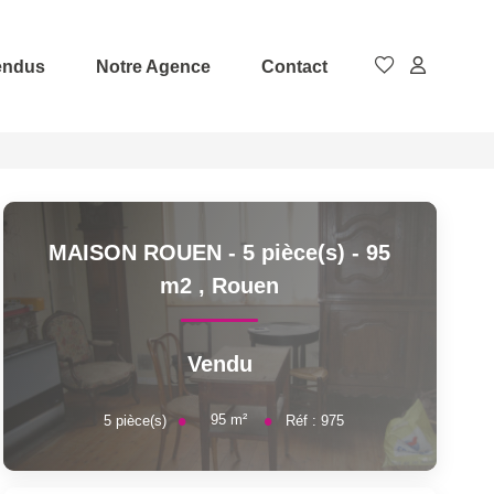
endus
Notre Agence
Contact
MAISON ROUEN - 5 pièce(s) - 95
m2
,
Rouen
Vendu
95
m²
5
pièce(s)
Réf :
975