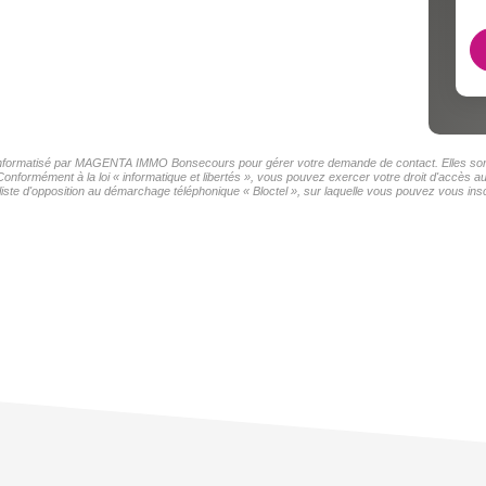
er informatisé par MAGENTA IMMO Bonsecours pour gérer votre demande de contact. Elles sont 
s Conformément à la loi « informatique et libertés », vous pouvez exercer votre droit d'accè
e d'opposition au démarchage téléphonique « Bloctel », sur laquelle vous pouvez vous inscr