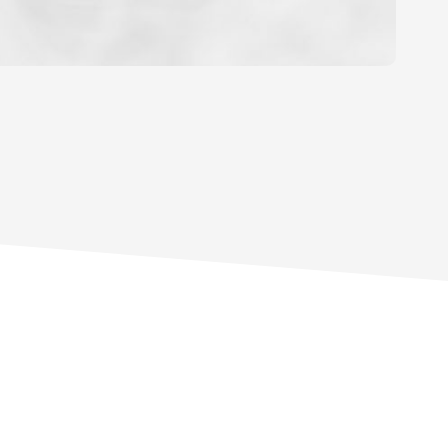
OYEN
'HABITATION
CE DE L'AÉROPORT :
 ET CRÈCHES
INS