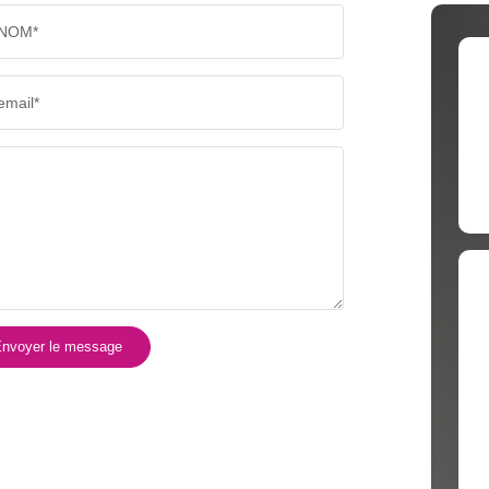
NOM*
email*
nvoyer le message