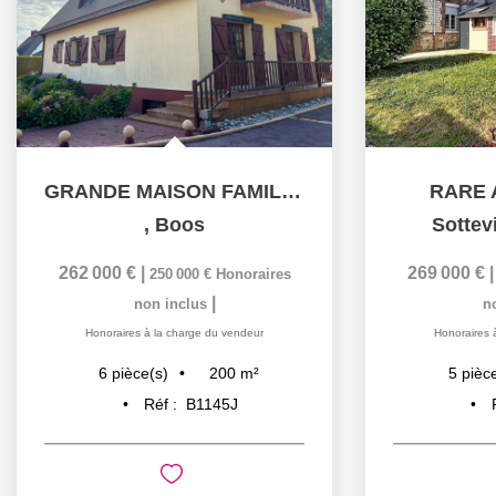
GRANDE MAISON FAMILIALE - PLATEAU EST ROUEN -
RARE 
,
Boos
Sottevi
262 000 €
|
269 000 €
250 000 €
Honoraires
|
non inclus
n
Honoraires à la charge du vendeur
Honoraires 
200
m²
6
pièce(s)
5
pièc
Réf :
B1145J