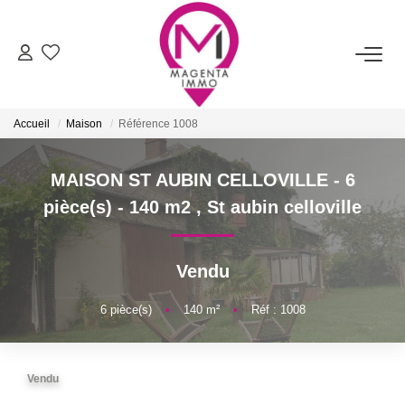
ACHETER
Accueil
Maison
Référence 1008
LOUER
MAISON ST AUBIN CELLOVILLE - 6
FAIRE ESTIMER/VENDRE
pièce(s) - 140 m2
,
St aubin celloville
BIENS VENDUS
Vendu
NOTRE AGENCE
6
pièce(s)
•
140
m²
•
Réf : 1008
Qui Sommes-Nous
Vendu
Nos Services