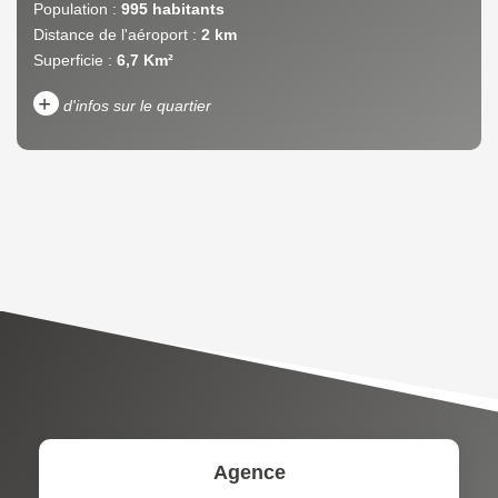
Population :
995 habitants
Distance de l'aéroport :
2 km
Superficie :
6,7 Km²
+
d'infos sur le quartier
DENSITÉ DE POPULATION
ENFANTS ET ADOLESCENTS
AGE MOYEN
REVENU MENSUEL PAR
MÉNAGE
TAUX DE PROPRIÉTAIRES
TAUX D'HABITATION
TAXE FONCIÈRE
PART DES MÉNAGES SANS
VOITURE
DISTANCE DE L'AÉROPORT :
SUPERFICIE :
Agence