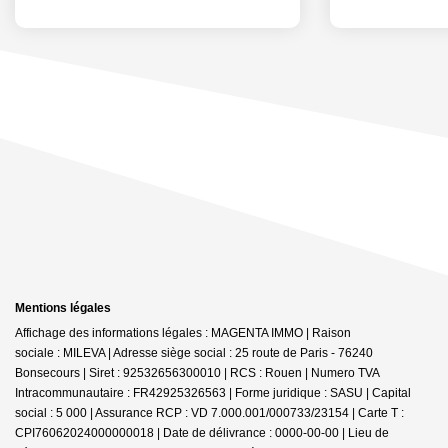
Mentions légales
Affichage des informations légales : MAGENTA IMMO | Raison
sociale : MILEVA | Adresse siège social : 25 route de Paris - 76240
Bonsecours | Siret : 92532656300010 | RCS : Rouen | Numero TVA
Intracommunautaire : FR42925326563 | Forme juridique : SASU | Capital
social : 5 000 | Assurance RCP : VD 7.000.001/000733/23154 |
Carte T :
CPI76062024000000018 | Date de délivrance : 0000-00-00 | Lieu de