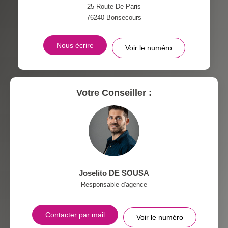
RÉSULTATS DES LYCÉES
ECOLES ET CRÈCHES
25 Route De Paris
76240
Bonsecours
RESTAURANTS ET CAFÉS
COMMERCES
Nous écrire
Voir le numéro
MÉDECINS
Votre Conseiller :
Joselito DE SOUSA
Responsable d'agence
Contacter par mail
Voir le numéro