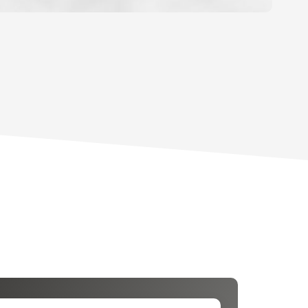
OYEN
'HABITATION
CE DE L'AÉROPORT :
 ET CRÈCHES
INS