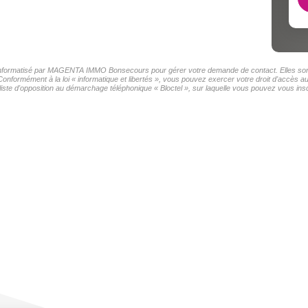
er informatisé par MAGENTA IMMO Bonsecours pour gérer votre demande de contact. Elles sont 
s Conformément à la loi « informatique et libertés », vous pouvez exercer votre droit d'accè
e d'opposition au démarchage téléphonique « Bloctel », sur laquelle vous pouvez vous inscr