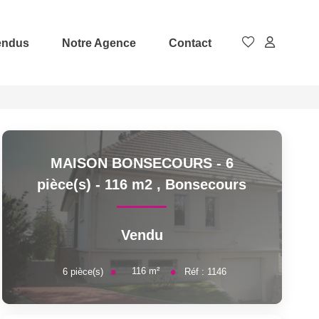
endus
Notre Agence
Contact
MAISON BONSECOURS - 6
pièce(s) - 116 m2
,
Bonsecours
Vendu
116
m²
6
pièce(s)
Réf :
1146