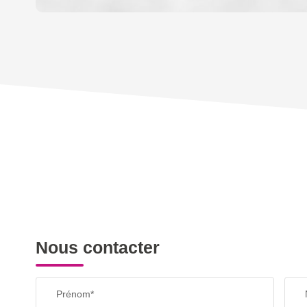
DENSITÉ DE POPULATION
REVENU MENSUEL PAR MÉNAGE
TAXE FONCIÈRE
SUPERFICIE :
RESTAURANTS ET CAFÉS
Nous contacter
Prénom*