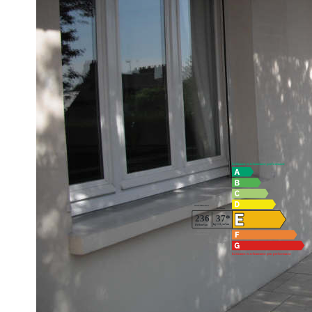
RECHERCHE MAISON SUR S/SOL TOTAL : SEJOUR/SAL
EN RDC, SALON D'ETAGE, SALLE DE BAINS, SALLE D
COURS
**
Honoraires à la charge du vendeur
Diagnostics énergétiques
Impri