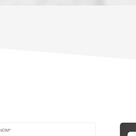
ENFANTS ET ADOLESCENTS
AGE M
TAUX DE PROPRIÉTAIRES
TAUX D
PART DES MÉNAGES SANS VOITURE
DISTAN
RÉSULTATS DES LYCÉES
ECOLES
COMMERCES
MÉDEC
NOM*