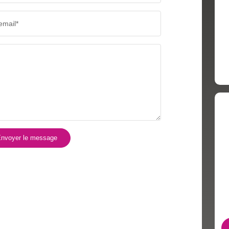
email*
nvoyer le message