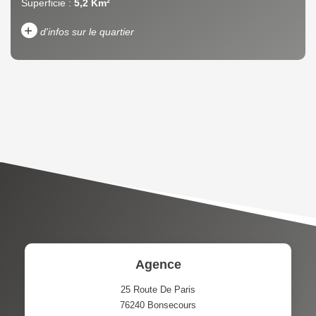
Superficie :
5,2 Km²
+
d'infos sur le quartier
DENSITÉ DE POPULATION
ENFANTS ET ADOLESCENTS
AGE MOYEN
REVENU MENSUEL PAR
MÉNAGE
TAUX DE PROPRIÉTAIRES
TAUX D'HABITATION
TAXE FONCIÈRE
PART DES MÉNAGES SANS
VOITURE
DISTANCE DE L'AÉROPORT :
SUPERFICIE :
Agence
RÉSULTATS DES LYCÉES
ECOLES ET CRÈCHES
25 Route De Paris
76240
Bonsecours
RESTAURANTS ET CAFÉS
COMMERCES