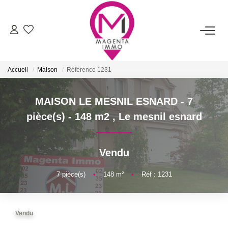
ACHETER
Accueil
Maison
Référence 1231
LOUER
MAISON LE MESNIL ESNARD - 7
FAIRE ESTIMER/VENDRE
pièce(s) - 148 m2
,
Le mesnil esnard
BIENS VENDUS
Vendu
NOTRE AGENCE
7
pièce(s)
•
148
m²
•
Réf : 1231
Qui Sommes-Nous
Vendu
Nos Services