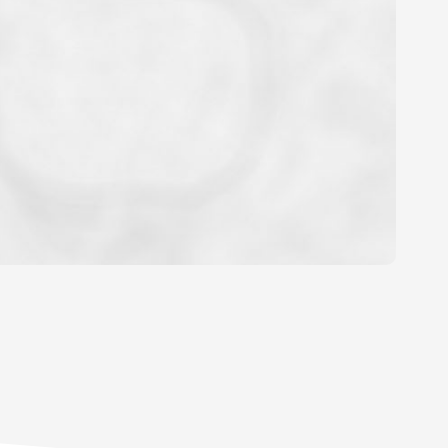
OYEN
'HABITATION
CE DE L'AÉROPORT :