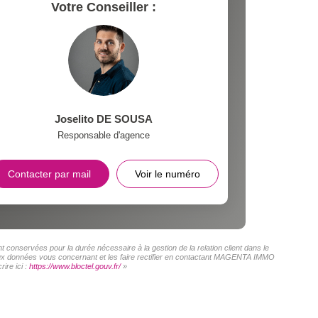
Votre Conseiller :
Joselito DE SOUSA
Responsable d'agence
Contacter par mail
Voir le numéro
conservées pour la durée nécessaire à la gestion de la relation client dans le
s aux données vous concernant et les faire rectifier en contactant MAGENTA IMMO
ire ici :
https://www.bloctel.gouv.fr/
»