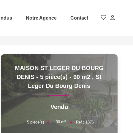
endus
Notre Agence
Contact
MAISON ST LEGER DU BOURG
DENIS - 5 pièce(s) - 90 m2
,
St
Leger Du Bourg Denis
Vendu
90
m²
5
pièce(s)
Réf :
1376