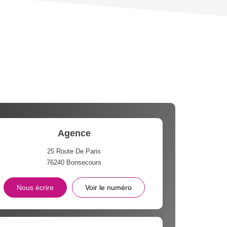
 ET CRÈCHES
INS
Agence
25 Route De Paris
76240
Bonsecours
Nous écrire
Voir le numéro