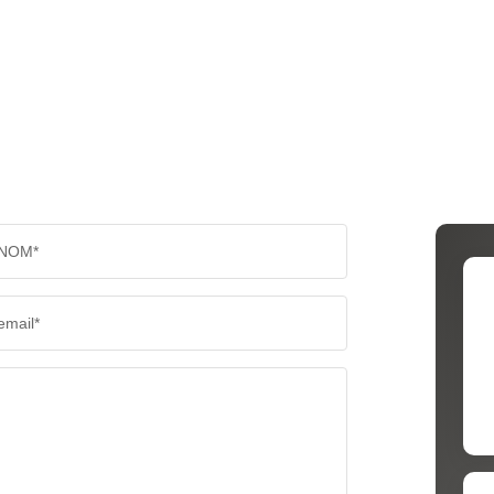
RÉSULTATS DES LYCÉES
ECOLES
COMMERCES
MÉDEC
NOM*
email*