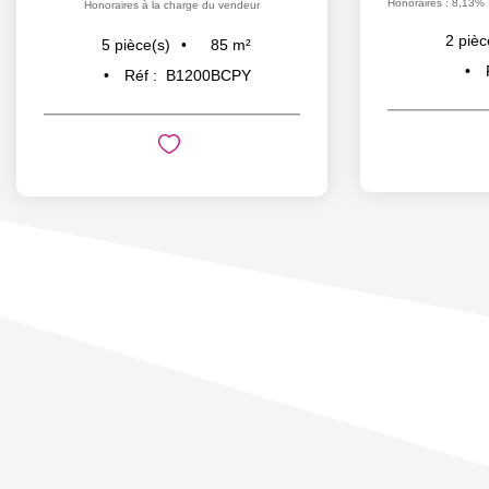
Honoraires : 8,13% 
Honoraires à la charge du vendeur
2
pièc
85
m²
5
pièce(s)
Réf :
B1200BCPY