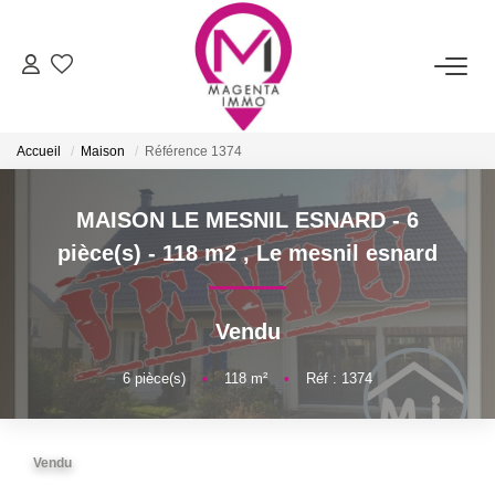
ACHETER
Accueil
Maison
Référence 1374
LOUER
MAISON LE MESNIL ESNARD - 6
FAIRE ESTIMER/VENDRE
pièce(s) - 118 m2
,
Le mesnil esnard
BIENS VENDUS
Vendu
NOTRE AGENCE
6
pièce(s)
•
118
m²
•
Réf : 1374
Qui Sommes-Nous
Vendu
Nos Services