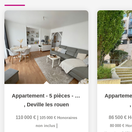
Appartement - 5 pièces - Parfait état général
,
Deville les rouen
110 000 €
|
86 500 €
H
105 000 €
Honoraires
|
non inclus
80 000 €
Hon