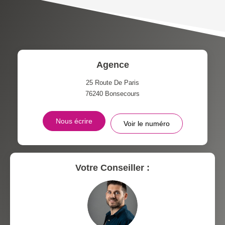
TAXE FONCIÈRE
PART DES MÉNAGES SANS
VOITURE
DISTANCE DE L'AÉROPORT :
SUPERFICIE :
Agence
RÉSULTATS DES LYCÉES
ECOLES ET CRÈCHES
25 Route De Paris
76240
Bonsecours
RESTAURANTS ET CAFÉS
COMMERCES
Nous écrire
Voir le numéro
MÉDECINS
Votre Conseiller :