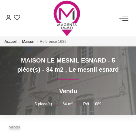
ACHETER
Accueil
Maison
Référence 1689
LOUER
MAISON LE MESNIL ESNARD - 5
FAIRE ESTIMER/VENDRE
pièce(s) - 84 m2
,
Le mesnil esnard
BIENS VENDUS
Vendu
NOTRE AGENCE
5
pièce(s)
•
84
m²
•
Réf : 1689
Qui Sommes-Nous
Vendu
Nos Services