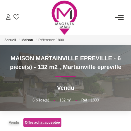
ACHETER
Accueil
Maison
Référence 1800
LOUER
MAISON MARTAINVILLE EPREVILLE - 6
FAIRE ESTIMER/VENDRE
pièce(s) - 132 m2
,
Martainville epreville
BIENS VENDUS
Vendu
NOTRE AGENCE
6
pièce(s)
•
132
m²
•
Réf : 1800
Qui Sommes-Nous
Vendu
Offre achat acceptée
Nos Services