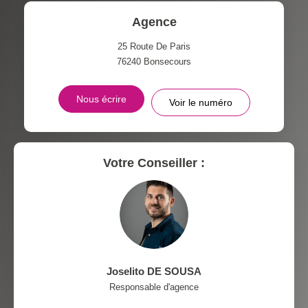
DISTANCE DE L'AÉROPORT :
SUPERFICIE :
Agence
RÉSULTATS DES LYCÉES
ECOLES ET CRÈCHES
25 Route De Paris
76240
Bonsecours
RESTAURANTS ET CAFÉS
COMMERCES
Nous écrire
Voir le numéro
MÉDECINS
Votre Conseiller :
Joselito DE SOUSA
Responsable d'agence