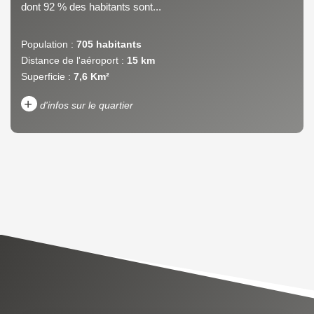
dont 92 % des habitants sont...
Population :
705 habitants
Distance de l'aéroport :
15 km
Superficie :
7,6 Km²
+
d'infos sur le quartier
DENSITÉ DE POPULATION
ENFANTS ET ADOLESCENTS
AGE MOYEN
REVENU MENSUEL PAR
MÉNAGE
TAUX DE PROPRIÉTAIRES
TAUX D'HABITATION
TAXE FONCIÈRE
PART DES MÉNAGES SANS
VOITURE