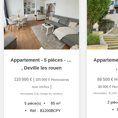
Appartement - 5 pièces - Parfait état général
,
Deville les rouen
110 000 €
|
86 500 €
H
105 000 €
Honoraires
|
non inclus
80 000 €
Hon
Honoraires : 8,13% 
Honoraires à la charge du vendeur
2
pièc
85
m²
5
pièce(s)
Réf :
B1200BCPY