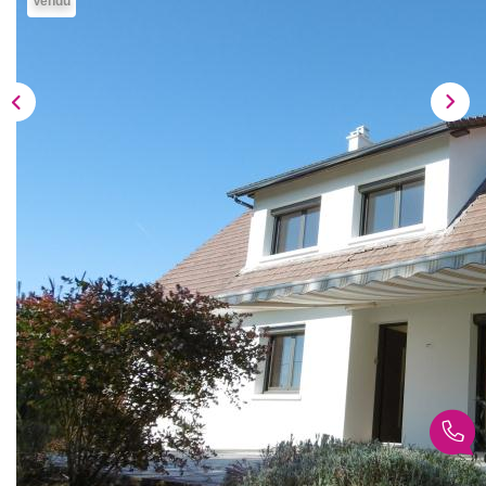
Vendu
Nous Rejoindre
Nos Actualités
CONTACT
Description
Réf : 1842
A VENDRE - FRANQUEVILLE SAINT PIERRE - HORS
LOTISSEMENT