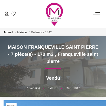
ACHETER
Accueil
Maison
Référence 1842
LOUER
MAISON FRANQUEVILLE SAINT PIERRE
FAIRE ESTIMER/VENDRE
- 7 pièce(s) - 170 m2
,
Franqueville saint
pierre
BIENS VENDUS
Vendu
NOTRE AGENCE
7
pièce(s)
•
170
m²
•
Réf : 1842
Qui Sommes-Nous
Nos Services
Notre Équipe