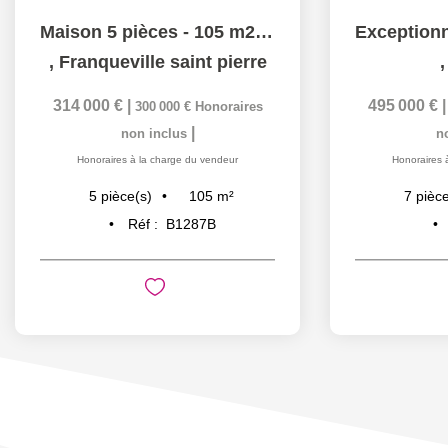
Maison 5 pièces - 105 m2 - Proche de toutes commodités
,
Franqueville saint pierre
314 000 €
|
495 000 €
300 000 €
Honoraires
|
non inclus
n
Honoraires à la charge du vendeur
Honoraires 
105
m²
5
pièce(s)
7
pièce
Réf :
B1287B