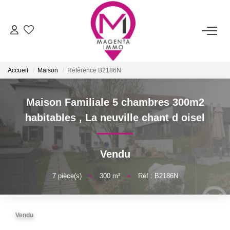
ACHETER
Accueil
Maison
Référence B2186N
LOUER
Maison Familiale 5 chambres 300m2
FAIRE ESTIMER/VENDRE
habitables
,
La neuville chant d oisel
BIENS VENDUS
Vendu
NOTRE AGENCE
7
pièce(s)
•
300
m²
•
Réf : B2186N
Qui Sommes-Nous
Vendu
Nos Services