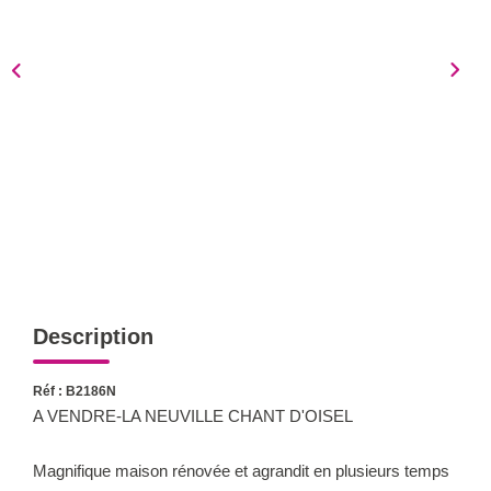
Notre Équipe
Nous Rejoindre
Nos Actualités
CONTACT
Description
Réf : B2186N
A VENDRE-LA NEUVILLE CHANT D'OISEL
Magnifique maison rénovée et agrandit en plusieurs temps