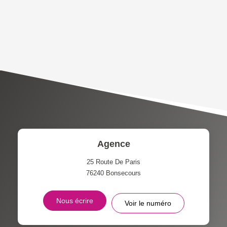
DENSITÉ DE POPULATION
ENFANTS ET ADOLESCENTS
AGE MOYEN
REVENU MENSUEL PAR
MÉNAGE
TAUX DE PROPRIÉTAIRES
TAUX D'HABITATION
TAXE FONCIÈRE
PART DES MÉNAGES SANS
VOITURE
DISTANCE DE L'AÉROPORT :
SUPERFICIE :
Agence
RÉSULTATS DES LYCÉES
ECOLES ET CRÈCHES
25 Route De Paris
76240
Bonsecours
RESTAURANTS ET CAFÉS
COMMERCES
Nous écrire
Voir le numéro
MÉDECINS