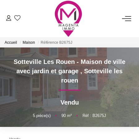
ACHETER
Accueil
Maison
Référence B2675J
LOUER
Sotteville Les Rouen - Maison de ville
FAIRE ESTIMER/VENDRE
avec jardin et garage
,
Sotteville les
rouen
BIENS VENDUS
Vendu
NOTRE AGENCE
5
pièce(s)
•
90
m²
•
Réf : B2675J
Qui Sommes-Nous
Nos Services