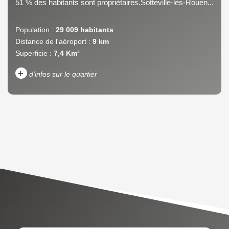
51 % des habitants sont propriétaires.Sotteville-lès-Rouen...
Population :
29 009 habitants
Distance de l'aéroport :
9 km
Superficie :
7,4 Km²
+
d'infos sur le quartier
DENSITÉ DE POPULATION
ENFANTS ET ADOLESCENTS
AGE MOYEN
REVENU MENSUEL PAR
MÉNAGE
TAUX DE PROPRIÉTAIRES
TAUX D'HABITATION
TAXE FONCIÈRE
PART DES MÉNAGES SANS
VOITURE