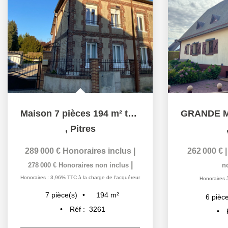
Maison 7 pièces 194 m² terrain 1860 m²
,
Pitres
289 000 €
Honoraires inclus
|
262 000 €
|
278 000 €
Honoraires non inclus
n
Honoraires : 3,96% TTC à la charge de l'acquéreur
Honoraires 
194
m²
7
pièce(s)
6
pièce
Réf :
3261