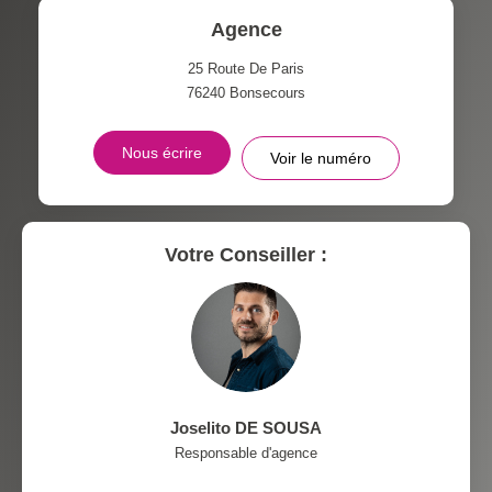
DISTANCE DE L'AÉROPORT :
SUPERFICIE :
Agence
RÉSULTATS DES LYCÉES
ECOLES ET CRÈCHES
25 Route De Paris
76240
Bonsecours
RESTAURANTS ET CAFÉS
COMMERCES
Nous écrire
Voir le numéro
MÉDECINS
Votre Conseiller :
Joselito DE SOUSA
Responsable d'agence