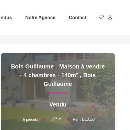
endus
Notre Agence
Contact
Bois Guillaume - Maison à vendre
- 4 chambres - 140m²
,
Bois
Guillaume
Vendu
137
m²
6
pièce(s)
Réf :
B1015J