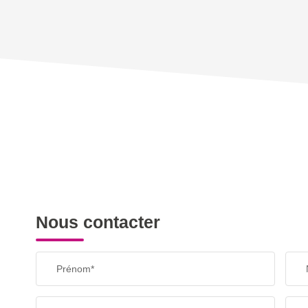
DENSITÉ DE POPULATION
REVENU MENSUEL PAR MÉNAGE
TAXE FONCIÈRE
SUPERFICIE :
RESTAURANTS ET CAFÉS
Nous contacter
Prénom*