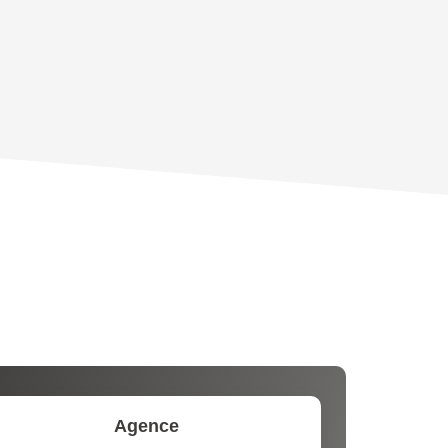
OYEN
'HABITATION
CE DE L'AÉROPORT :
 ET CRÈCHES
INS
Agence