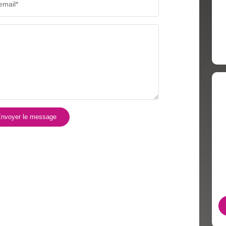
email*
nvoyer le message