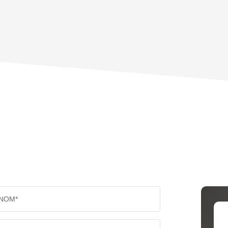
ENFANTS ET ADOLESCENTS
AGE M
TAUX DE PROPRIÉTAIRES
TAUX D
PART DES MÉNAGES SANS VOITURE
DISTAN
RÉSULTATS DES LYCÉES
ECOLES
COMMERCES
MÉDEC
NOM*