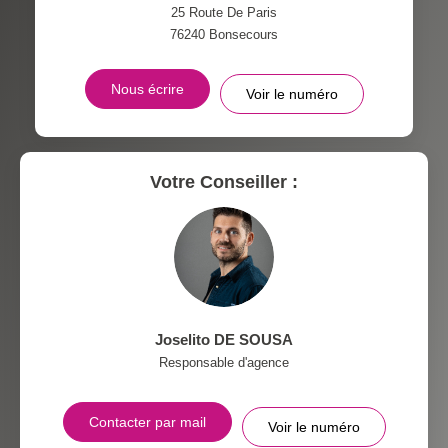
RÉSULTATS DES LYCÉES
ECOLES ET CRÈCHES
25 Route De Paris
76240
Bonsecours
RESTAURANTS ET CAFÉS
COMMERCES
Nous écrire
Voir le numéro
MÉDECINS
Votre Conseiller :
Joselito DE SOUSA
Responsable d'agence
Contacter par mail
Voir le numéro