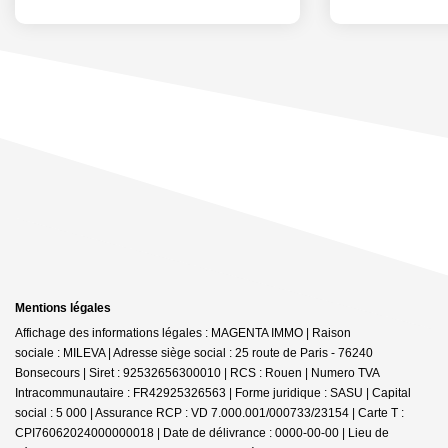
Mentions légales
Affichage des informations légales : MAGENTA IMMO | Raison
sociale : MILEVA | Adresse siège social : 25 route de Paris - 76240
Bonsecours | Siret : 92532656300010 | RCS : Rouen | Numero TVA
Intracommunautaire : FR42925326563 | Forme juridique : SASU | Capital
social : 5 000 | Assurance RCP : VD 7.000.001/000733/23154 |
Carte T :
CPI76062024000000018 | Date de délivrance : 0000-00-00 | Lieu de