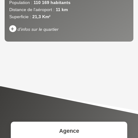
Population :
110 169 habitants
Distance de l'aéroport :
11 km
Superficie :
21,3 Km²
+
d'infos sur le quartier
DENSITÉ DE POPULATION
ENFANTS ET ADOLESCENTS
AGE MOYEN
REVENU MENSUEL PAR
MÉNAGE
TAUX DE PROPRIÉTAIRES
TAUX D'HABITATION
TAXE FONCIÈRE
PART DES MÉNAGES SANS
VOITURE
DISTANCE DE L'AÉROPORT :
SUPERFICIE :
Agence