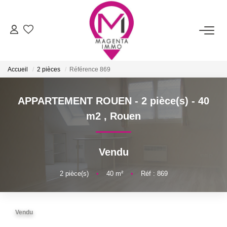
ACHETER
Accueil
2 pièces
Référence 869
LOUER
APPARTEMENT ROUEN - 2 pièce(s) - 40
FAIRE ESTIMER/VENDRE
m2
,
Rouen
BIENS VENDUS
Vendu
NOTRE AGENCE
2
pièce(s)
•
40
m²
•
Réf : 869
Qui Sommes-Nous
Vendu
Nos Services