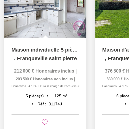
Maison individuelle 5 pièces 125 m2
,
Franqueville saint pierre
,
Franquev
212 000 €
Honoraires inclus
|
376 500 €
H
|
203 500 €
Honoraires non inclus
360 000 €
Ho
Honoraires : 4,18% TTC à la charge de l'acquéreur
Honoraires : 4,58% 
125
m²
5
pièce(s)
6
pièce
Réf :
B1174J