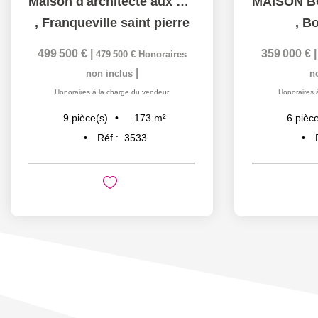
Maison d'architecte aux beaux volumes - Coup de coeur assuré
,
Franqueville saint pierre
,
Bo
499 500 €
|
359 000 €
479 500 €
Honoraires
|
non inclus
n
Honoraires à la charge du vendeur
Honoraires 
173
m²
9
pièce(s)
6
pièce
Réf :
3533