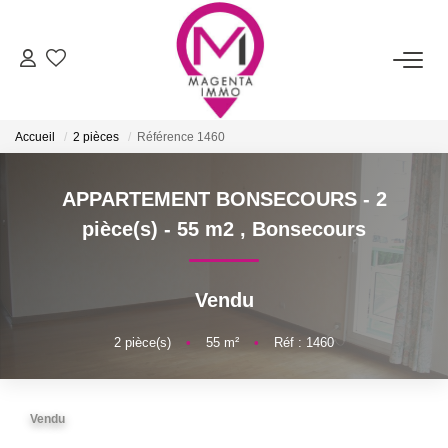
ACHETER
Accueil
2 pièces
Référence 1460
LOUER
APPARTEMENT BONSECOURS - 2
FAIRE ESTIMER/VENDRE
pièce(s) - 55 m2
,
Bonsecours
BIENS VENDUS
Vendu
NOTRE AGENCE
2
pièce(s)
•
55
m²
•
Réf : 1460
Qui Sommes-Nous
Vendu
Nos Services