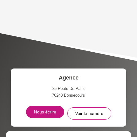
AGE MOYEN
REVENU MENSUEL PAR
MÉNAGE
TAUX DE PROPRIÉTAIRES
TAUX D'HABITATION
TAXE FONCIÈRE
PART DES MÉNAGES SANS
VOITURE
DISTANCE DE L'AÉROPORT :
SUPERFICIE :
Agence
RÉSULTATS DES LYCÉES
ECOLES ET CRÈCHES
25 Route De Paris
76240
Bonsecours
RESTAURANTS ET CAFÉS
COMMERCES
Nous écrire
Voir le numéro
MÉDECINS