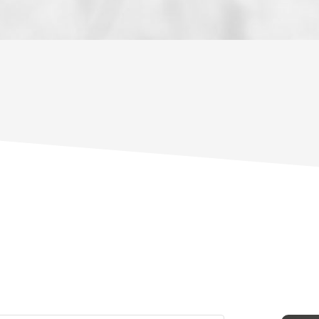
ENFANTS ET ADOLESCENTS
AGE M
TAUX DE PROPRIÉTAIRES
TAUX D
PART DES MÉNAGES SANS VOITURE
DISTAN
RÉSULTATS DES LYCÉES
ECOLES
COMMERCES
MÉDEC