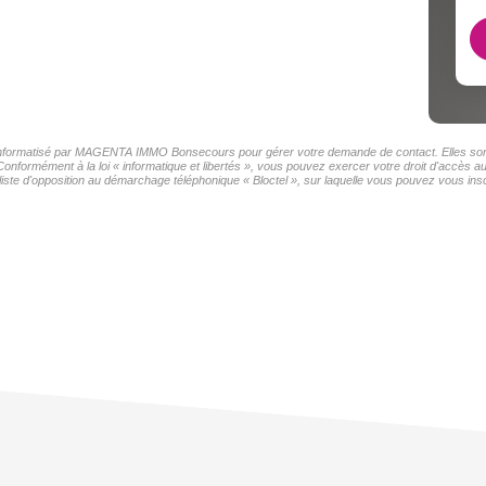
er informatisé par MAGENTA IMMO Bonsecours pour gérer votre demande de contact. Elles sont 
s Conformément à la loi « informatique et libertés », vous pouvez exercer votre droit d'accè
e d'opposition au démarchage téléphonique « Bloctel », sur laquelle vous pouvez vous inscr