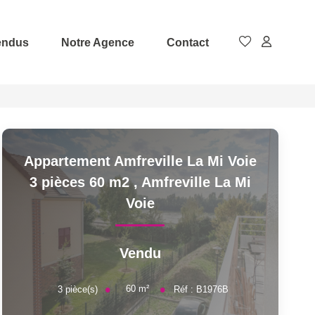
endus
Notre Agence
Contact
Appartement Amfreville La Mi Voie
3 pièces 60 m2
,
Amfreville La Mi
Voie
Vendu
60
m²
3
pièce(s)
Réf :
B1976B