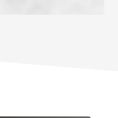
OYEN
'HABITATION
CE DE L'AÉROPORT :
 ET CRÈCHES
INS