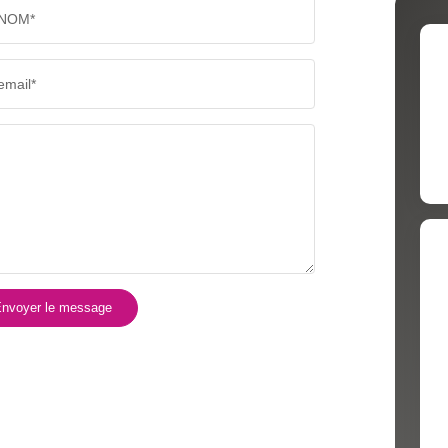
NOM*
email*
nvoyer le message