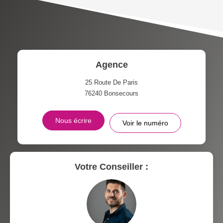
TAXE FONCIÈRE
PART DES MÉNAGES SANS
VOITURE
DISTANCE DE L'AÉROPORT :
SUPERFICIE :
Agence
RÉSULTATS DES LYCÉES
ECOLES ET CRÈCHES
25 Route De Paris
76240
Bonsecours
RESTAURANTS ET CAFÉS
COMMERCES
Nous écrire
Voir le numéro
MÉDECINS
Votre Conseiller :