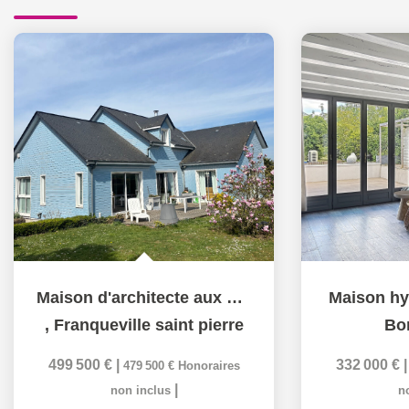
Maison d'architecte aux beaux volumes - Coup de coeur assuré
Maison hyp
,
Franqueville saint pierre
Bo
499 500 €
|
332 000 €
479 500 €
Honoraires
|
non inclus
n