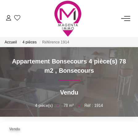
ACHETER
Accueil
4 pièces
Référence 1914
LOUER
Appartement Bonsecours 4 pièce(s) 78
FAIRE ESTIMER/VENDRE
m2
,
Bonsecours
BIENS VENDUS
Vendu
NOTRE AGENCE
4
pièce(s)
•
78
m²
•
Réf : 1914
Qui Sommes-Nous
Vendu
Nos Services