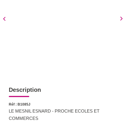
Notre Équipe
Nous Rejoindre
Nos Actualités
CONTACT
Description
Réf : B1085J
LE MESNIL ESNARD - PROCHE ECOLES ET
COMMERCES