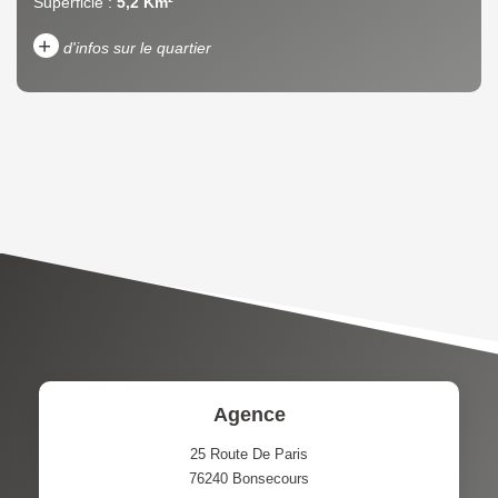
Superficie :
5,2 Km²
+
d'infos sur le quartier
DENSITÉ DE POPULATION
ENFANTS ET ADOLESCENTS
AGE MOYEN
REVENU MENSUEL PAR
MÉNAGE
TAUX DE PROPRIÉTAIRES
TAUX D'HABITATION
TAXE FONCIÈRE
PART DES MÉNAGES SANS
VOITURE
DISTANCE DE L'AÉROPORT :
SUPERFICIE :
Agence
RÉSULTATS DES LYCÉES
ECOLES ET CRÈCHES
25 Route De Paris
76240
Bonsecours
RESTAURANTS ET CAFÉS
COMMERCES