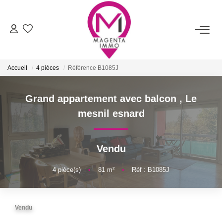
ACHETER
Accueil
4 pièces
Référence B1085J
LOUER
Grand appartement avec balcon
,
Le
FAIRE ESTIMER/VENDRE
mesnil esnard
BIENS VENDUS
Vendu
NOTRE AGENCE
4
pièce(s)
•
81
m²
•
Réf : B1085J
Qui Sommes-Nous
Vendu
Nos Services