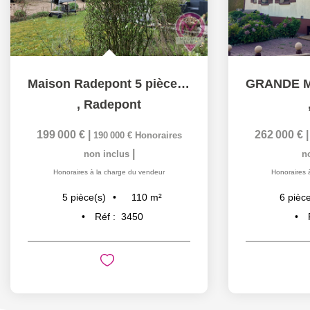
Maison Radepont 5 pièces110 m2
,
Radepont
199 000 €
|
262 000 €
190 000 €
Honoraires
|
non inclus
n
Honoraires à la charge du vendeur
Honoraires 
110
m²
5
pièce(s)
6
pièce
Réf :
3450