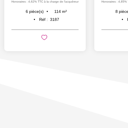
Honoraires : 4,62% TTC à la charge de l'acquéreur
Honoraires : 4,85% 
114
m²
6
pièce(s)
8
pièce
Réf :
3187