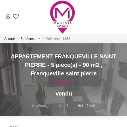
ACHETER
Accueil
5 pièces et +
Référence 1458
LOUER
APPARTEMENT FRANQUEVILLE SAINT
FAIRE ESTIMER/VENDRE
PIERRE - 5 pièce(s) - 90 m2
,
Franqueville saint pierre
BIENS VENDUS
Vendu
NOTRE AGENCE
5
pièce(s)
•
90
m²
•
Réf : 1458
Qui Sommes-Nous
Nos Services