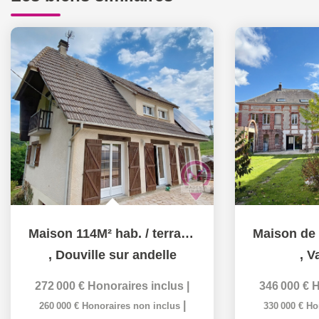
Maison 114M² hab. / terrain 1000M²
,
Douville sur andelle
,
Va
272 000 €
Honoraires inclus
|
346 000 €
H
|
260 000 €
Honoraires non inclus
330 000 €
Ho