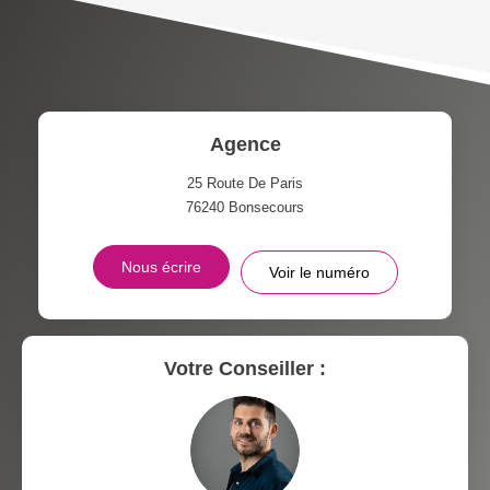
TAXE FONCIÈRE
PART DES MÉNAGES SANS
VOITURE
DISTANCE DE L'AÉROPORT :
SUPERFICIE :
Agence
RÉSULTATS DES LYCÉES
ECOLES ET CRÈCHES
25 Route De Paris
76240
Bonsecours
RESTAURANTS ET CAFÉS
COMMERCES
Nous écrire
Voir le numéro
MÉDECINS
Votre Conseiller :