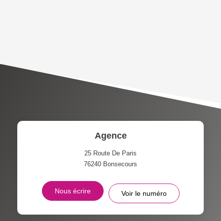
DENSITÉ DE POPULATION
ENFANTS ET ADOLESCENTS
AGE MOYEN
REVENU MENSUEL PAR
MÉNAGE
TAUX DE PROPRIÉTAIRES
TAUX D'HABITATION
TAXE FONCIÈRE
PART DES MÉNAGES SANS
VOITURE
DISTANCE DE L'AÉROPORT :
SUPERFICIE :
Agence
RÉSULTATS DES LYCÉES
ECOLES ET CRÈCHES
25 Route De Paris
76240
Bonsecours
RESTAURANTS ET CAFÉS
COMMERCES
Nous écrire
Voir le numéro
MÉDECINS