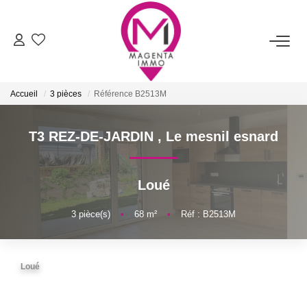
ACHETER
Accueil
3 pièces
Référence B2513M
LOUER
T3 REZ-DE-JARDIN
,
Le mesnil esnard
FAIRE ESTIMER/VENDRE
Loué
BIENS VENDUS
3
pièce(s)
•
68
m²
•
Réf : B2513M
NOTRE AGENCE
Qui Sommes-Nous
Loué
Nos Services