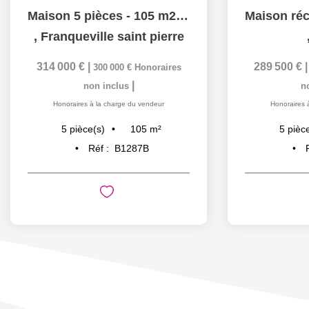
Maison 5 pièces - 105 m2 - Proche de toutes commodités
,
Franqueville saint pierre
314 000 €
|
289 500 €
300 000 €
Honoraires
|
non inclus
n
Honoraires à la charge du vendeur
Honoraires 
105
m²
5
pièce(s)
5
pièc
Réf :
B1287B