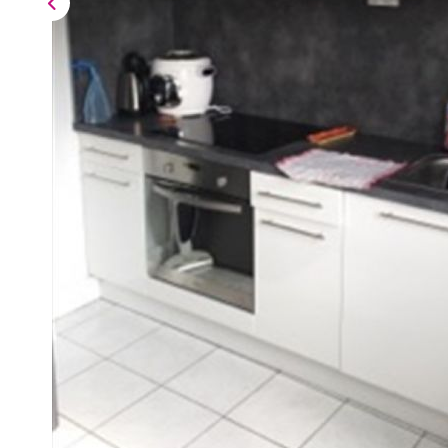
Description
Réf : B1716E
BONSECOURS - A LOUER - RÉSIDENCE LE PARC