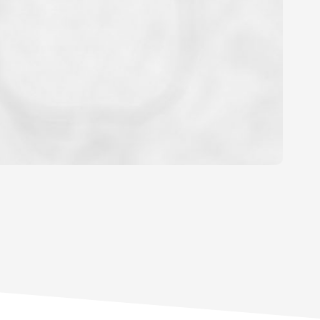
OYEN
'HABITATION
CE DE L'AÉROPORT :