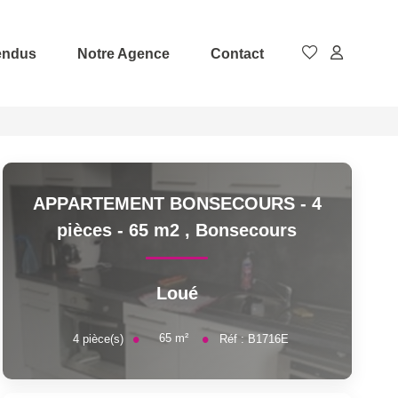
endus
Notre Agence
Contact
APPARTEMENT BONSECOURS - 4
pièces - 65 m2
,
Bonsecours
Loué
65
m²
4
pièce(s)
Réf :
B1716E