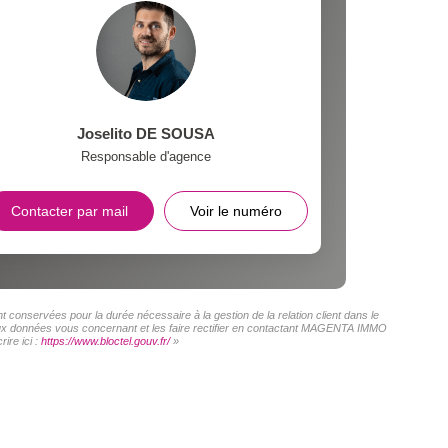
Joselito DE SOUSA
Responsable d'agence
Contacter par mail
Voir le numéro
conservées pour la durée nécessaire à la gestion de la relation client dans le
s aux données vous concernant et les faire rectifier en contactant MAGENTA IMMO
ire ici :
https://www.bloctel.gouv.fr/
»