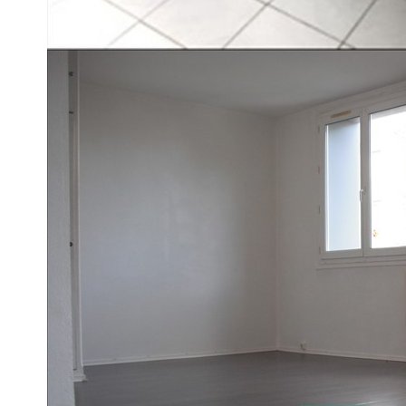
APPARTEMENT TYPE F4 TRES LUMINEUX
COMPRENANT : ENTREE, SEJOUR DOUBLE DE 27m²,
SALLE DE BAINS. CAVE PRIVATIVE ET STATIONNEMENT
LE + : CHAUFFAGE INDIVIDUEL AU GAZ
DISPONIBLE DEBUT DECEMBRE 2021
LOYER : 600EUR CC (530EUR HC + 70EUR de provision su
DEPOT DE GARANTIE : 530EUR
HONRORAIRES AGENCE : 550€
Diagnostics énergétiques