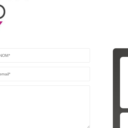
RÉSULTATS DES LYCÉES
ECOLES
COMMERCES
MÉDEC
NOM*
email*