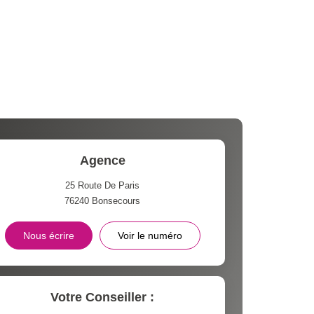
 ET CRÈCHES
INS
Agence
25 Route De Paris
76240
Bonsecours
Nous écrire
Voir le numéro
Votre Conseiller :