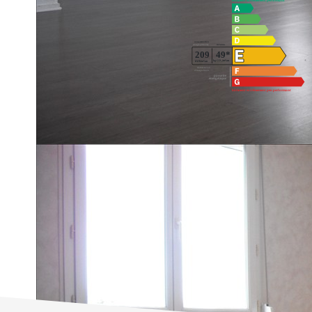
Impri
Nos honoraires