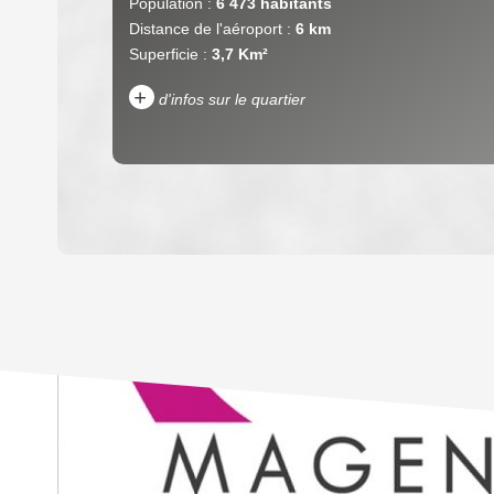
Population :
6 473 habitants
Distance de l'aéroport :
6 km
Superficie :
3,7 Km²
+
d'infos sur le quartier
DENSITÉ DE POPULATION
REVENU MENSUEL PAR MÉNAGE
TAXE FONCIÈRE