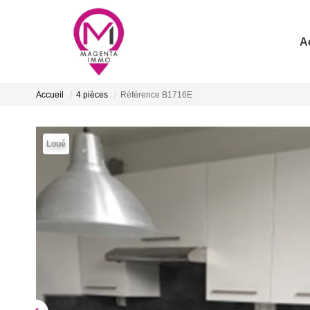
A
Accueil
4 pièces
Référence B1716E
Loué