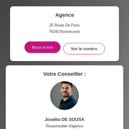
DISTANCE DE L'AÉROPORT :
SUPERFICIE :
Agence
RÉSULTATS DES LYCÉES
ECOLES ET CRÈCHES
25 Route De Paris
76240
Bonsecours
RESTAURANTS ET CAFÉS
COMMERCES
Nous écrire
Voir le numéro
MÉDECINS
Votre Conseiller :
Joselito DE SOUSA
Responsable d'agence