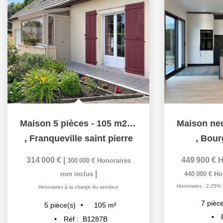
Maison 5 pièces - 105 m2 - Proche de toutes commodités
,
Franqueville saint pierre
,
Bour
314 000 €
|
449 900 €
H
300 000 €
Honoraires
|
non inclus
440 000 €
Ho
Honoraires : 2,25% 
Honoraires à la charge du vendeur
7
pièce
105
m²
5
pièce(s)
Réf :
B1287B