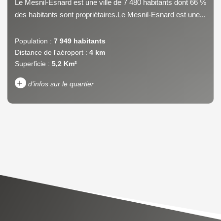
Le Mesnil-Esnard est une ville de 7 480 habitants dont 66 %
des habitants sont propriétaires.Le Mesnil-Esnard est une...
Population :
7 949 habitants
Distance de l'aéroport :
4 km
Superficie :
5,2 Km²
+
d'infos sur le quartier
DENSITÉ DE POPULATION
ENFANTS ET ADOLESCENTS
AGE MOYEN
REVENU MENSUEL PAR
MÉNAGE
TAUX DE PROPRIÉTAIRES
TAUX D'HABITATION
TAXE FONCIÈRE
PART DES MÉNAGES SANS
VOITURE