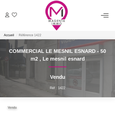
ACHETER
Accueil
Référence 1422
LOUER
COMMERCIAL LE MESNIL ESNARD - 50
FAIRE ESTIMER/VENDRE
m2
,
Le mesnil esnard
BIENS VENDUS
Vendu
NOTRE AGENCE
Réf : 1422
Qui Sommes-Nous
Vendu
Nos Services