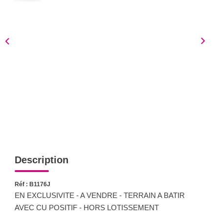
Notre Équipe
Nous Rejoindre
Nos Actualités
CONTACT
Description
Réf : B1176J
EN EXCLUSIVITE - A VENDRE - TERRAIN A BATIR
AVEC CU POSITIF - HORS LOTISSEMENT