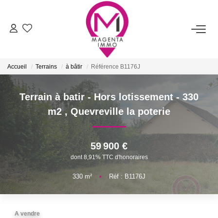
ACHETER
Accueil
Terrains
à bâtir
Référence B1176J
LOUER
Terrain à batir - Hors lotissement - 330
FAIRE ESTIMER/VENDRE
m2
,
Quevreville la poterie
BIENS VENDUS
59 900 €
dont 8,91% TTC d'honoraires
NOTRE AGENCE
330
m²
•
Réf : B1176J
Qui Sommes-Nous
Nos Services
A vendre