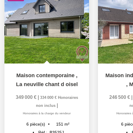
Maison contemporaine
,
La neuville chant d oisel
,
M
349 000 €
|
246 500 €
334 000 €
Honoraires
|
non inclus
n
Honoraires à la charge du vendeur
Honoraires 
151
m²
6
pièce(s)
6
pièc
Réf :
B3525J