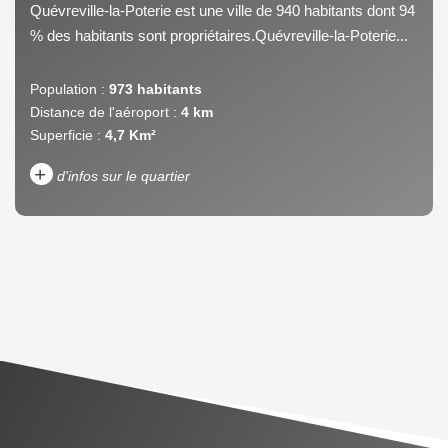
Quévreville-la-Poterie est une ville de 940 habitants dont 94
% des habitants sont propriétaires.Quévreville-la-Poterie...
Population :
973 habitants
Distance de l'aéroport :
4 km
Superficie :
4,7 Km²
+
d'infos sur le quartier
DENSITÉ DE POPULATION
ENFANTS ET ADOLESCENTS
AGE MOYEN
REVENU MENSUEL PAR
MÉNAGE
TAUX DE PROPRIÉTAIRES
TAUX D'HABITATION
TAXE FONCIÈRE
PART DES MÉNAGES SANS
VOITURE