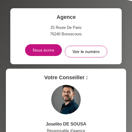
DISTANCE DE L'AÉROPORT :
SUPERFICIE :
Agence
RÉSULTATS DES LYCÉES
ECOLES ET CRÈCHES
25 Route De Paris
76240
Bonsecours
RESTAURANTS ET CAFÉS
COMMERCES
Nous écrire
Voir le numéro
MÉDECINS
Votre Conseiller :
Joselito DE SOUSA
Responsable d'agence