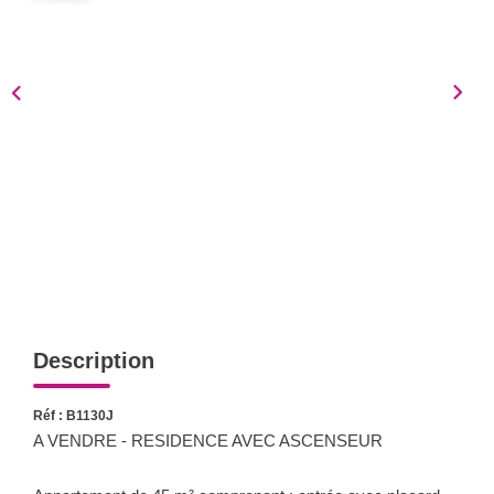
Notre Équipe
Nous Rejoindre
Nos Actualités
CONTACT
Description
Réf : B1130J
A VENDRE - RESIDENCE AVEC ASCENSEUR