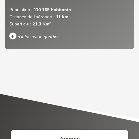
Population :
110 169 habitants
Distance de l'aéroport :
11 km
Superficie :
21,3 Km²
+
d'infos sur le quartier
DENSITÉ DE POPULATION
ENFANTS ET ADOLESCENTS
AGE MOYEN
REVENU MENSUEL PAR
MÉNAGE
TAUX DE PROPRIÉTAIRES
TAUX D'HABITATION
TAXE FONCIÈRE
PART DES MÉNAGES SANS
VOITURE
DISTANCE DE L'AÉROPORT :
SUPERFICIE :
Agence