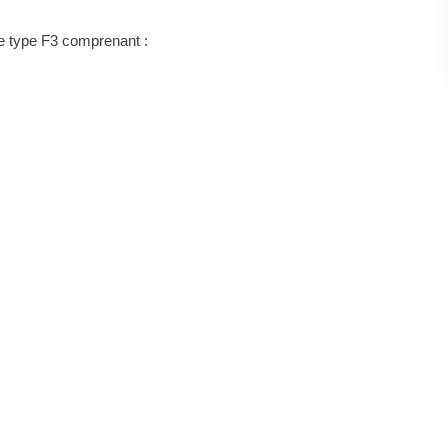
de type F3 comprenant :
r une seconde.
sont disponibles sur le site Géorisques :