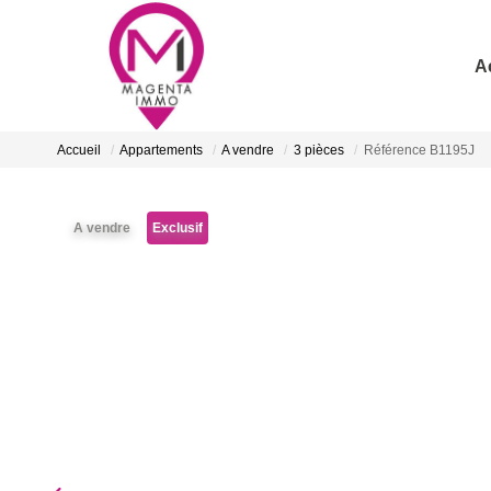
A
Accueil
Appartements
A vendre
3 pièces
Référence B1195J
A vendre
Exclusif