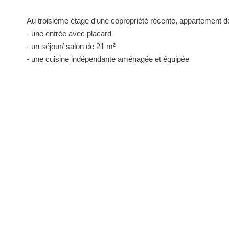
Au troisième étage d'une copropriété récente, appartement 
- une entrée avec placard
- un séjour/ salon de 21 m²
- une cuisine indépendante aménagée et équipée
- deux chambres dont une avec placard
- une salle de bains
- un WC indépendant
Les atouts de ce bien :
Balcon de 6 m².
Une place de parking en sous-sol et possibilité d'en acquéri
MAGENTA IMMO : votre expert immobilier depuis 2007 !
Les informations sur les risques auxquels ce bien est exposé 
www.georisques.gouv.fr