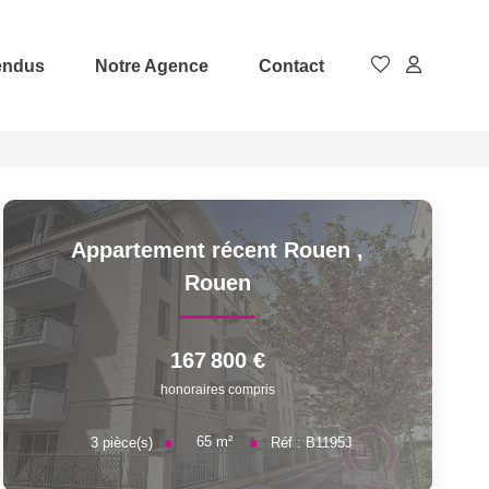
endus
Notre Agence
Contact
Appartement récent Rouen
,
Rouen
167 800 €
honoraires compris
65
m²
3
pièce(s)
Réf :
B1195J