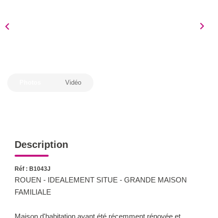
Notre Équipe
Nous Rejoindre
Nos Actualités
CONTACT
Photos
Vidéo
Description
Réf : B1043J
ROUEN - IDEALEMENT SITUE - GRANDE MAISON
FAMILIALE
Maison d'habitation ayant été récemment rénovée et