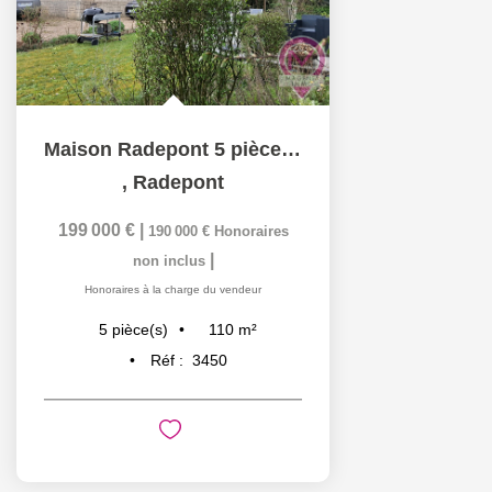
Maison Radepont 5 pièces110 m2
,
Radepont
199 000 €
|
190 000 €
Honoraires
|
non inclus
Honoraires à la charge du vendeur
110
m²
5
pièce(s)
Réf :
3450