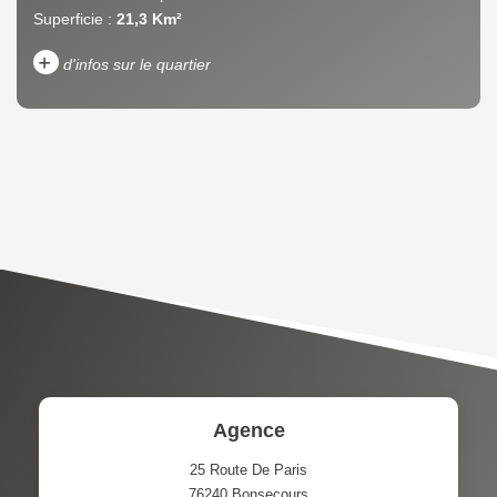
Superficie :
21,3 Km²
+
d'infos sur le quartier
DENSITÉ DE POPULATION
ENFANTS ET ADOLESCENTS
AGE MOYEN
REVENU MENSUEL PAR
MÉNAGE
TAUX DE PROPRIÉTAIRES
TAUX D'HABITATION
TAXE FONCIÈRE
PART DES MÉNAGES SANS
VOITURE
DISTANCE DE L'AÉROPORT :
SUPERFICIE :
Agence
RÉSULTATS DES LYCÉES
ECOLES ET CRÈCHES
25 Route De Paris
76240
Bonsecours