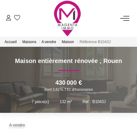
ACHETER
Accueil
Maisons
A vendre
Maison
Référence B1043J
LOUER
Maison entièrement rénovée
,
Rouen
FAIRE ESTIMER/VENDRE
430 000 €
BIENS VENDUS
dont 3,61% TTC d'honoraires
7
pièce(s)
•
132
m²
•
Réf : B1043J
NOTRE AGENCE
Qui Sommes-Nous
A vendre
Nos Services