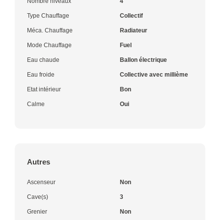
Nombre niveaux
4
Type Chauffage
Collectif
Méca. Chauffage
Radiateur
Mode Chauffage
Fuel
Eau chaude
Ballon électrique
Eau froide
Collective avec millième
Etat intérieur
Bon
Calme
Oui
Autres
Ascenseur
Non
Cave(s)
3
Grenier
Non