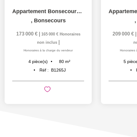
Appartement Bonsecours 80 m2
,
Bonsecours
173 000 €
|
209 000 €
165 000 €
Honoraires
|
non inclus
n
Honoraires à la charge du vendeur
Honoraires 
80
m²
4
pièce(s)
5
pièce
Réf :
B1265J