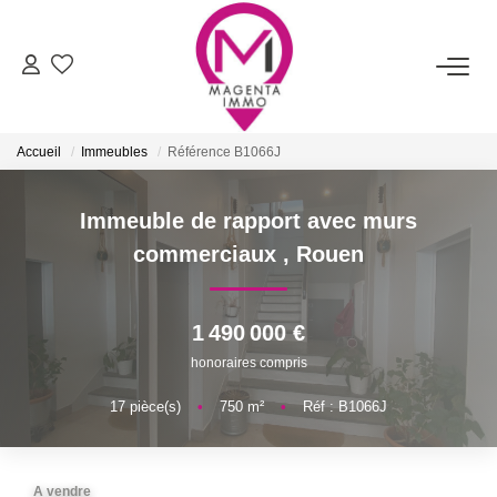
ACHETER
Accueil
Immeubles
Référence B1066J
LOUER
Immeuble de rapport avec murs
FAIRE ESTIMER/VENDRE
commerciaux
,
Rouen
BIENS VENDUS
1 490 000 €
honoraires compris
NOTRE AGENCE
17
pièce(s)
•
750
m²
•
Réf : B1066J
Qui Sommes-Nous
Nos Services
A vendre