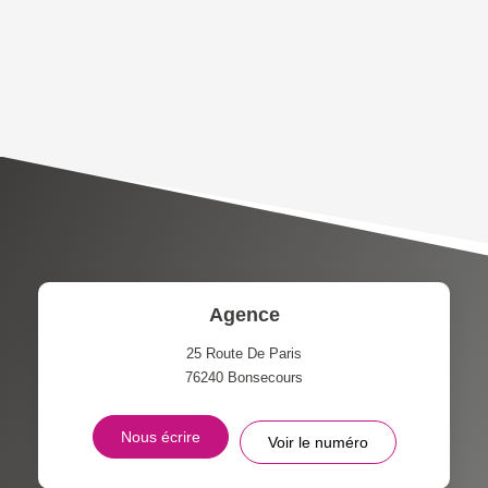
DENSITÉ DE POPULATION
ENFANTS ET ADOLESCENTS
AGE MOYEN
REVENU MENSUEL PAR
MÉNAGE
TAUX DE PROPRIÉTAIRES
TAUX D'HABITATION
TAXE FONCIÈRE
PART DES MÉNAGES SANS
VOITURE
DISTANCE DE L'AÉROPORT :
SUPERFICIE :
Agence
RÉSULTATS DES LYCÉES
ECOLES ET CRÈCHES
25 Route De Paris
76240
Bonsecours
RESTAURANTS ET CAFÉS
COMMERCES
Nous écrire
Voir le numéro
MÉDECINS