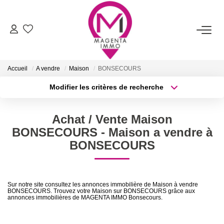
ACHETER
Accueil
A vendre
Maison
BONSECOURS
LOUER
Modifier les critères de recherche
Type de transaction
Localisation
Acheter
Localisation
FAIRE ESTIMER/VENDRE
Achat / Vente Maison
Type de bien
Sélectionnez...
Surface min
BONSECOURS - Maison a vendre à
BIENS VENDUS
BONSECOURS
Plus de critères
Budget max
NOTRE AGENCE
Créer une alerte
Sur notre site consultez les annonces immobilière de Maison à vendre
BONSECOURS. Trouvez votre Maison sur BONSECOURS grâce aux
Qui Sommes-Nous
annonces immobilières de MAGENTA IMMO Bonsecours.
Nos Services