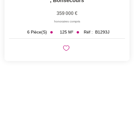
,
Bonsecours
359 000 €
honoraires compris
125
M²
Réf :
B1293J
6
Pièce(s)