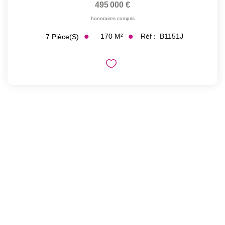
495 000 €
honoraires compris
170
M²
Réf :
B1151J
7
Pièce(s)