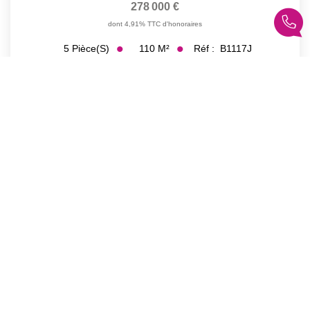
278 000 €
dont 4,91% TTC d'honoraires
110
M²
Réf :
B1117J
5
Pièce(s)