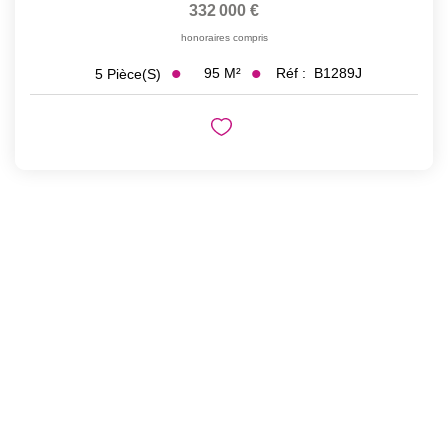
332 000 €
honoraires compris
95
M²
Réf :
B1289J
5
Pièce(s)