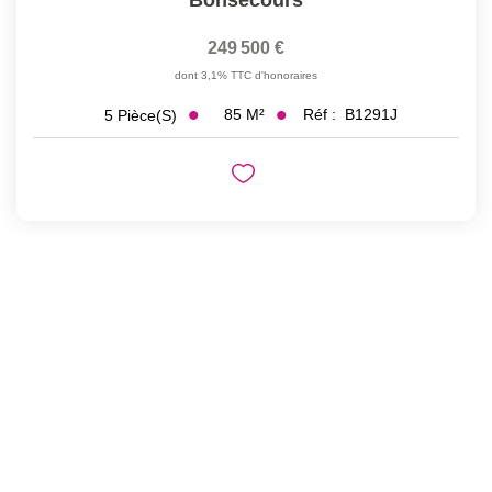
Bonsecours
249 500 €
dont 3,1% TTC d'honoraires
85
M²
Réf :
B1291J
5
Pièce(s)