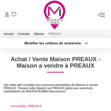
ACHETER
Accueil
A vendre
Maison
PREAUX
LOUER
Modifier les critères de recherche
Type de transaction
Localisation
Acheter
Localisation
FAIRE ESTIMER/VENDRE
Achat / Vente Maison PREAUX -
Type de bien
Sélectionnez...
Surface min
Maison a vendre à PREAUX
BIENS VENDUS
Plus de critères
Budget max
NOTRE AGENCE
Sur notre site consultez les annonces immobilière de Maison à vendre
PREAUX. Trouvez votre Maison sur PREAUX grâce aux annonces
Créer une alerte
immobilières de MAGENTA IMMO Bonsecours.
Qui Sommes-Nous
Nos Services
Immobilier PREAUX