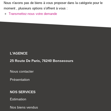
Notre Équipe
Nous n'avons pas de biens à vous proposer dans la catégorie pour le
moment , plusieurs options s'offrent à vous :
Nous Rejoindre
Transmettez-nous votre demande
Nos Actualités
CONTACT
L'AGENCE
25 Route De Paris, 76240 Bonsecours
Nous contacter
Présentation
NOS SERVICES
Estimation
Nos biens vendus