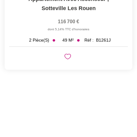
Sotteville Les Rouen
116 700 €
dont 5,14% TTC d'honoraires
49
M²
Réf :
B1261J
2
Pièce(s)