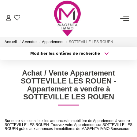
ACHETER
Accueil
A vendre
Appartement
SOTTEVILLE LES ROUEN
LOUER
Modifier les critères de recherche
Type de transaction
Localisation
Acheter
Localisation
FAIRE ESTIMER/VENDRE
Achat / Vente Appartement
Type de bien
Sélectionnez...
Surface min
SOTTEVILLE LES ROUEN -
BIENS VENDUS
Appartement a vendre à
Plus de critères
Budget max
SOTTEVILLE LES ROUEN
NOTRE AGENCE
Créer une alerte
Qui Sommes-Nous
Sur notre site consultez les annonces immobilière de Appartement à vendre
SOTTEVILLE LES ROUEN. Trouvez votre Appartement sur SOTTEVILLE LES
Nos Services
ROUEN grâce aux annonces immobilières de MAGENTA IMMO Bonsecours.