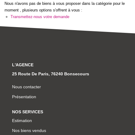
Notre Équipe
Nous n'avons pas de biens à vous proposer dans la catégorie pour le
moment , plusieurs options s'offrent à vous :
Nous Rejoindre
Transmettez-nous votre demande
Nos Actualités
CONTACT
L'AGENCE
25 Route De Paris, 76240 Bonsecours
Nous contacter
Présentation
NOS SERVICES
Estimation
Nos biens vendus