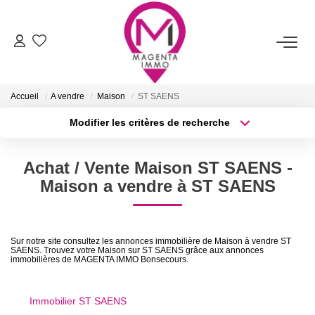
ACHETER
Accueil
A vendre
Maison
ST SAENS
LOUER
Modifier les critères de recherche
Type de transaction
Localisation
Acheter
Localisation
FAIRE ESTIMER/VENDRE
Achat / Vente Maison ST SAENS -
Type de bien
Sélectionnez...
Surface min
Maison a vendre à ST SAENS
BIENS VENDUS
Plus de critères
Budget max
NOTRE AGENCE
Sur notre site consultez les annonces immobilière de Maison à vendre ST
SAENS. Trouvez votre Maison sur ST SAENS grâce aux annonces
Créer une alerte
immobilières de MAGENTA IMMO Bonsecours.
Qui Sommes-Nous
Nos Services
Immobilier ST SAENS